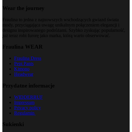
Wear the journey
Fraulina to jedna z najnowszych wschodzących gwiazd świata
mody, przyciągająca uwagę unikalnym połączeniem elegancji i
designu inspirowanego podróżami. Szybko zyskując popularność,
już teraz robi furorę jako marka, którą warto obserwować.
Fraulina WEAR
Fraulina Dress
Pepi Pants
Kimono
Headwear
Przydatne informacje
WIDDERRUF
Impressum
Privacy policy
Regulamin
Sukienki