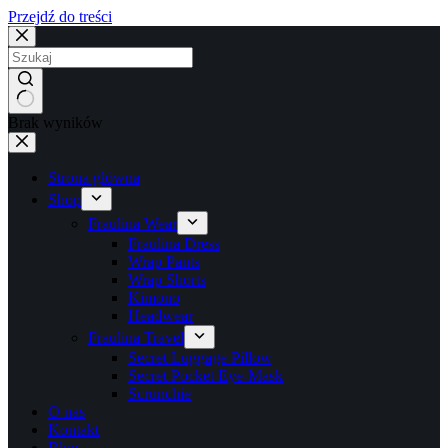
Przejdź do treści
Brak wyników
Strona główna
Shop
Fraulina Wear
Fraulina Dress
Wrap Pants
Wrap Shorts
Kimono
Headwear
Fraulina Travel
Secret Luggage Pillow
Secret Pocket Eye-Mask
Scrunchie
O nas
Kontakt
Blog