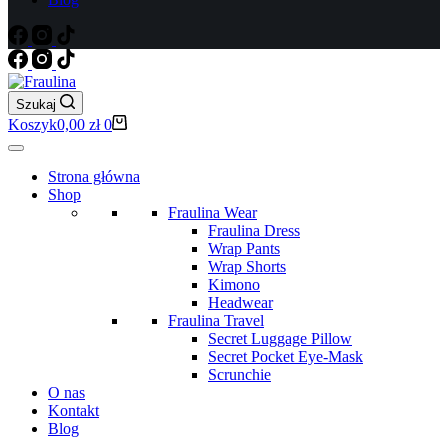
Szukaj
Koszyk
0,00
zł
0
Strona główna
Shop
Fraulina Wear
Fraulina Dress
Wrap Pants
Wrap Shorts
Kimono
Headwear
Fraulina Travel
Secret Luggage Pillow
Secret Pocket Eye-Mask
Scrunchie
O nas
Kontakt
Blog