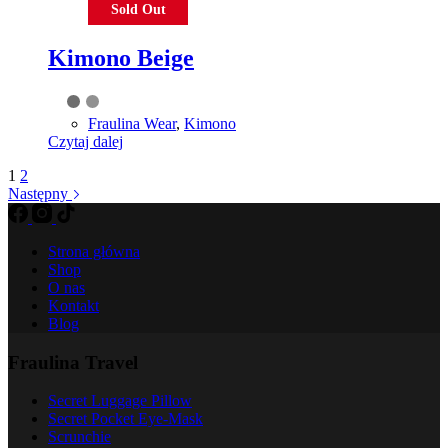
Sold Out
Kimono Beige
Fraulina Wear
,
Kimono
Czytaj dalej
1
2
Następny
Strona główna
Shop
O nas
Kontakt
Blog
Fraulina Travel
Secret Luggage Pillow
Secret Pocket Eye-Mask
Scrunchie