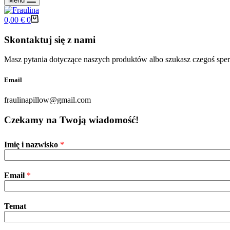
Menu
Koszyk
0,00
€
0
Skontaktuj się z nami
Masz pytania dotyczące naszych produktów albo szukasz czegoś spe
Email
fraulinapillow@gmail.com
Czekamy na Twoją wiadomość!
Imię i nazwisko
*
Email
*
Temat