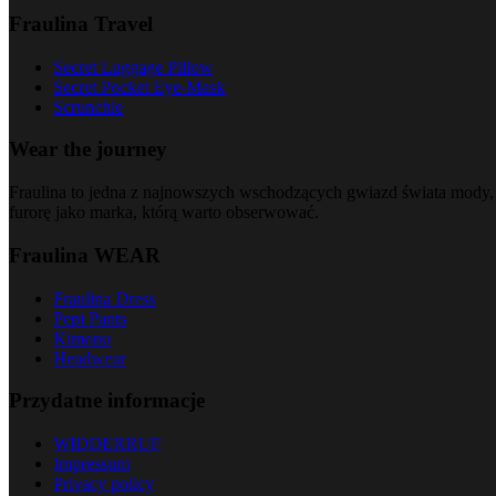
Fraulina Travel
Secret Luggage Pillow
Secret Pocket Eye-Mask
Scrunchie
Wear the journey
Fraulina to jedna z najnowszych wschodzących gwiazd świata mody, 
furorę jako marka, którą warto obserwować.
Fraulina WEAR
Fraulina Dress
Pepi Pants
Kimono
Headwear
Przydatne informacje
WIDDERRUF
Impressum
Privacy policy