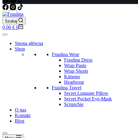
Szukaj
Koszyk
0,00
€
0
Strona główna
Shop
Fraulina Wear
Fraulina Dress
Wrap Pants
Wrap Shorts
Kimono
Headwear
Fraulina Travel
Secret Luggage Pillow
Secret Pocket Eye-Mask
Scrunchie
O nas
Kontakt
Blog