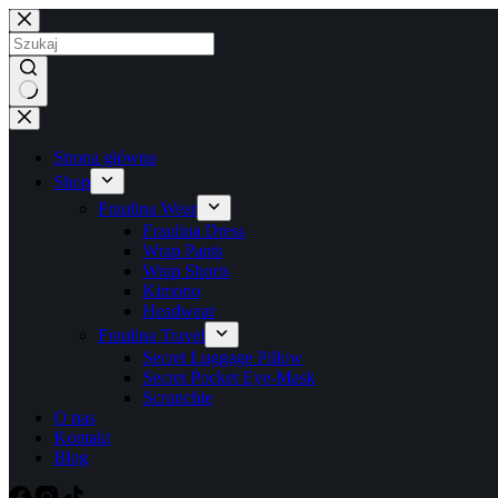
Przejdź
do
treści
Brak
wyników
Strona główna
Shop
Fraulina Wear
Fraulina Dress
Wrap Pants
Wrap Shorts
Kimono
Headwear
Fraulina Travel
Secret Luggage Pillow
Secret Pocket Eye-Mask
Scrunchie
O nas
Kontakt
Blog