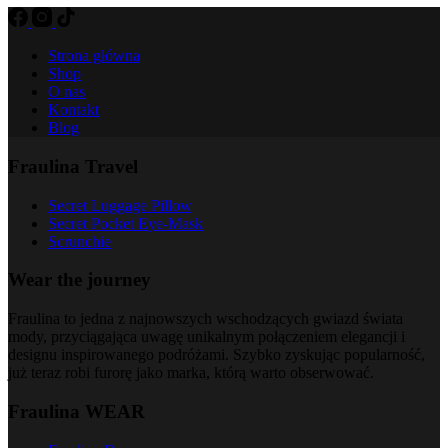
Strona główna
Shop
O nas
Kontakt
Blog
Fraulina Travel
Secret Luggage Pillow
Secret Pocket Eye-Mask
Scrunchie
Wear the journey
Fraulina to jedna z najnowszych wschodzących gwiazd świata
mody, przyciągająca uwagę unikalnym połączeniem elegancji i
designu inspirowanego podróżami. Szybko zyskując popularność,
już teraz robi furorę jako marka, którą warto obserwować.
Fraulina WEAR