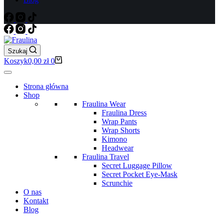
Szukaj
Koszyk
0,00
zł
0
Strona główna
Shop
Fraulina Wear
Fraulina Dress
Wrap Pants
Wrap Shorts
Kimono
Headwear
Fraulina Travel
Secret Luggage Pillow
Secret Pocket Eye-Mask
Scrunchie
O nas
Kontakt
Blog