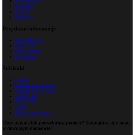
Fraulina Dress
Pepi Pants
Kimono
Headwear
Przydatne informacje
WIDDERRUF
Impressum
Privacy policy
Regulamin
Sukienki
Lemon
Musselin Linen Beige
Musselin Linen White
Ombre Silk
Pink Ombre
Snake
White Blue Flowers
Masz pytania lub potrzebujesz pomocy? Skontaktuj się z nami
w dowolnym momencie!