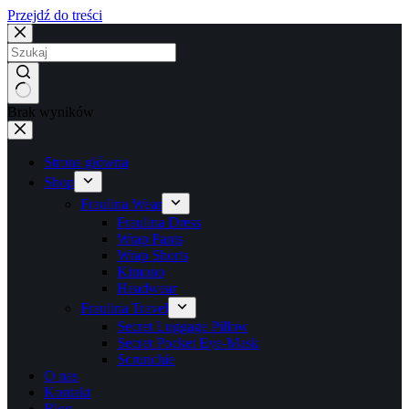
Przejdź do treści
Brak wyników
Strona główna
Shop
Fraulina Wear
Fraulina Dress
Wrap Pants
Wrap Shorts
Kimono
Headwear
Fraulina Travel
Secret Luggage Pillow
Secret Pocket Eye-Mask
Scrunchie
O nas
Kontakt
Blog