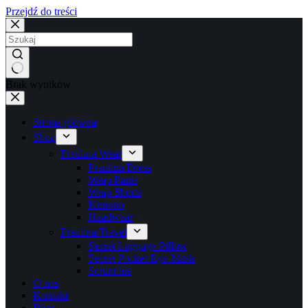
Przejdź do treści
Brak wyników
Strona główna
Shop
Fraulina Wear
Fraulina Dress
Wrap Pants
Wrap Shorts
Kimono
Headwear
Fraulina Travel
Secret Luggage Pillow
Secret Pocket Eye-Mask
Scrunchie
O nas
Kontakt
Blog