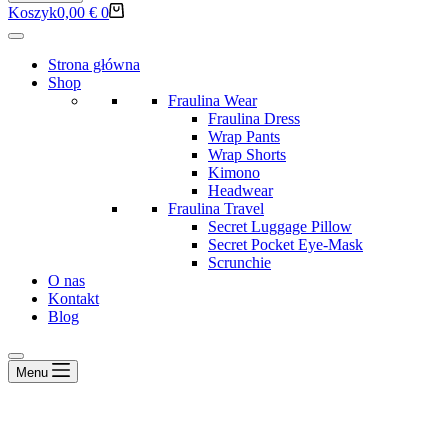
Koszyk
0,00
€
0
Strona główna
Shop
Fraulina Wear
Fraulina Dress
Wrap Pants
Wrap Shorts
Kimono
Headwear
Fraulina Travel
Secret Luggage Pillow
Secret Pocket Eye-Mask
Scrunchie
O nas
Kontakt
Blog
Menu