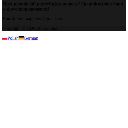
Masz pytania lub potrzebujesz pomocy? Skontaktuj się z nami
w dowolnym momencie!
Email:
fraulinapillow@gmail.com
Copyright © 2026 by Fraulina
Polish
German