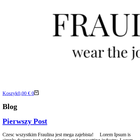
Koszyk
0,00
€
0
Blog
Pierwszy Post
Czesc wszystkim Fraulina jest mega zajebista! Lorem Ipsum is