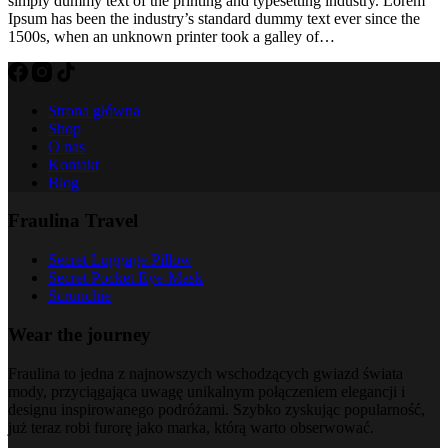
simply dummy text of the printing and typesetting industry. Lorem
Ipsum has been the industry’s standard dummy text ever since the
1500s, when an unknown printer took a galley of…
Strona główna
Shop
O nas
Kontakt
Blog
Fraulina Travel
Secret Luggage Pillow
Secret Pocket Eye-Mask
Scrunchie
Wear the journey
Fraulina to jedna z najnowszych wschodzących gwiazd świata
mody, przyciągająca uwagę unikalnym połączeniem elegancji i
designu inspirowanego podróżami. Szybko zyskując popularność,
już teraz robi furorę jako marka, którą warto obserwować.