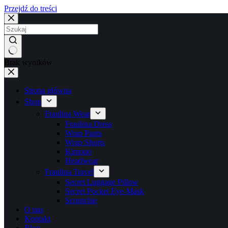
Przejdź do treści
Brak wyników
Strona główna
Shop
Fraulina Wear
Fraulina Dress
Wrap Pants
Wrap Shorts
Kimono
Headwear
Fraulina Travel
Secret Luggage Pillow
Secret Pocket Eye-Mask
Scrunchie
O nas
Kontakt
Blog