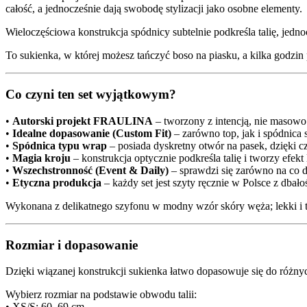
całość, a jednocześnie dają swobodę stylizacji jako osobne elementy.
Wieloczęściowa konstrukcja spódnicy subtelnie podkreśla talię, jedn
To sukienka, w której możesz tańczyć boso na piasku, a kilka godzin 
Co czyni ten set wyjątkowym?
•
Autorski projekt FRAULINA
– tworzony z intencją, nie masowo
•
Idealne dopasowanie (Custom Fit)
– zarówno top, jak i spódnica
•
Spódnica typu wrap
– posiada dyskretny otwór na pasek, dzięki cz
•
Magia kroju
– konstrukcja optycznie podkreśla talię i tworzy efek
•
Wszechstronność (Event & Daily)
– sprawdzi się zarówno na co d
•
Etyczna produkcja
– każdy set jest szyty ręcznie w Polsce z dbało
Wykonana z delikatnego szyfonu w modny wzór skóry węża; lekki i tra
Rozmiar i dopasowanie
Dzięki wiązanej konstrukcji sukienka łatwo dopasowuje się do różny
Wybierz rozmiar na podstawie obwodu talii:
• XS/S: 60–69 cm