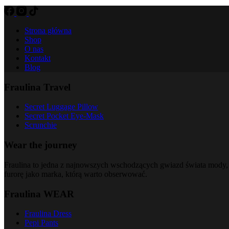
Strona główna
Shop
O nas
Kontakt
Blog
Fraulina Travel
Secret Luggage Pillow
Secret Pocket Eye-Mask
Scrunchie
Wear the journey
Fraulina to jedna z najnowszych wschodzących gwiazd świata mody, 
furorę jako marka, którą warto obserwować.
Fraulina WEAR
Fraulina Dress
Pepi Pants