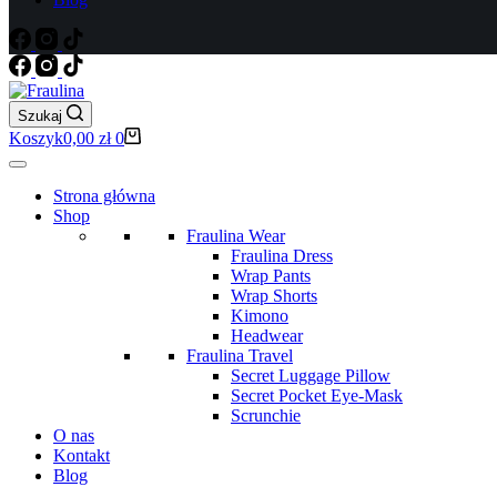
Szukaj
Koszyk
0,00
zł
0
Strona główna
Shop
Fraulina Wear
Fraulina Dress
Wrap Pants
Wrap Shorts
Kimono
Headwear
Fraulina Travel
Secret Luggage Pillow
Secret Pocket Eye-Mask
Scrunchie
O nas
Kontakt
Blog