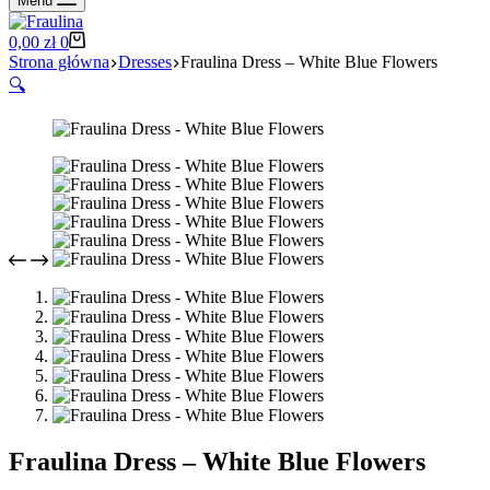
Menu
Koszyk
0,00
zł
0
Strona główna
Dresses
Fraulina Dress – White Blue Flowers
🔍
Fraulina Dress – White Blue Flowers