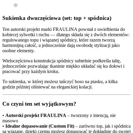
Sukienka dwuczęściowa (set: top + spódnica)
Ten autorski projekt marki FRAULINA powstał z uwielbienia do
kobiecej sylwetki i ruchu — dlatego składa się z dwóch elementów:
regulowanego topu i wiązanej spódnicy, które razem tworzą
harmonijną całość, a jednocześnie dają swobodę stylizacji jako
osobne elementy.
Wieloczęściowa konstrukcja spódnicy subtelnie podkreśla talię,
jednocześnie pozwalając tkaninie miękko układać się ku dołowi i
pracować przy każdym kroku.
To sukienka, w której możesz tańczyć boso na piasku, a kilka
godzin później olśniewać na eleganckiej kolacji.
Co czyni ten set wyjątkowym?
•
Autorski projekt FRAULINA
– tworzony z intencją, nie
masowo
•
Idealne dopasowanie (Custom Fit)
– zarówno top, jak i spódnica
są wiązane, dzięki czemu możesz dopasować je dokładnie do swojej