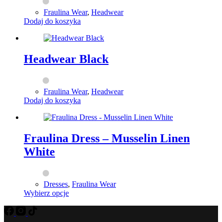
Fraulina Wear
,
Headwear
Dodaj do koszyka
Headwear Black
Fraulina Wear
,
Headwear
Dodaj do koszyka
Fraulina Dress – Musselin Linen
White
Dresses
,
Fraulina Wear
Ten
Wybierz opcje
produkt
ma
wiele