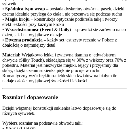
sylwetki
•
Spódnica typu wrap
– posiada dyskretny otwór na pasek, dzięki
czemu idealnie przylega do ciała i nie przesuwa się podczas ruchu
•
Magia kroju
– konstrukcja optycznie podkreśla talię i tworzy
efekt lekkości przy każdym kroku
•
Wszechstronność (Event & Daily)
– sprawdzi się zarówno na co
dzień, jak i na wyjątkowe okazje
•
Etyczna produkcja
– każdy set jest szyty ręcznie w Polsce z
dbałością o najmniejszy detal
Materiał:
Wyjątkowo lekka i zwiewna tkanina o jedwabistym
chwycie (Silky Touch), składająca się w 30% z wiskozy oraz 70% z
poliestru. Materiał jest niezwykle miękki, lejący i przyjemny dla
skóry, dzięki czemu sukienka pięknie pracuje w ruchu.
Romantyczny wzór błękitno-niebieskich kwiatów na białym tle
nadaje całości wyjątkowej świeżości i lekkości.
Rozmiar i dopasowanie
Dzięki wiązanej konstrukcji sukienka łatwo dopasowuje się do
różnych sylwetek.
Wybierz rozmiar na podstawie obwodu talii:
• XS/S: 60–69 cm