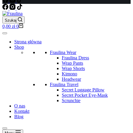
Szukaj
Koszyk
0,00
zł
0
Strona główna
Shop
Fraulina Wear
Fraulina Dress
Wrap Pants
Wrap Shorts
Kimono
Headwear
Fraulina Travel
Secret Luggage Pillow
Secret Pocket Eye-Mask
Scrunchie
O nas
Kontakt
Blog