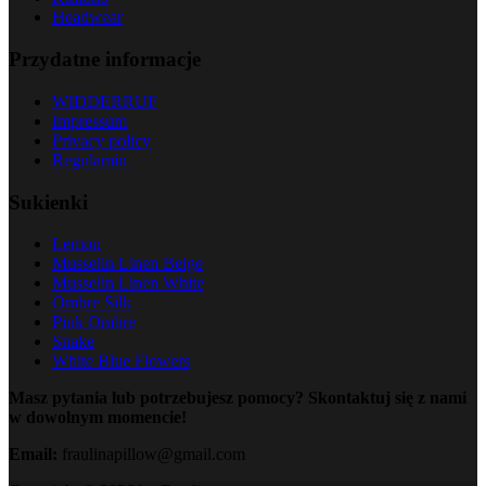
Headwear
Przydatne informacje
WIDDERRUF
Impressum
Privacy policy
Regulamin
Sukienki
Lemon
Musselin Linen Beige
Musselin Linen White
Ombre Silk
Pink Ombre
Snake
White Blue Flowers
Masz pytania lub potrzebujesz pomocy? Skontaktuj się z nami
w dowolnym momencie!
Email:
fraulinapillow@gmail.com