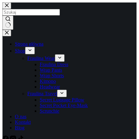
Przejdź
do
treści
Brak
wyników
Strona główna
Shop
Fraulina Wear
Fraulina Dress
Wrap Pants
Wrap Shorts
Kimono
Headwear
Fraulina Travel
Secret Luggage Pillow
Secret Pocket Eye-Mask
Scrunchie
O nas
Kontakt
Blog