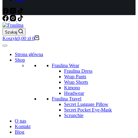
Szukaj
Koszyk
0,00
zł
0
Strona główna
Shop
Fraulina Wear
Fraulina Dress
Wrap Pants
Wrap Shorts
Kimono
Headwear
Fraulina Travel
Secret Luggage Pillow
Secret Pocket Eye-Mask
Scrunchie
O nas
Kontakt
Blog