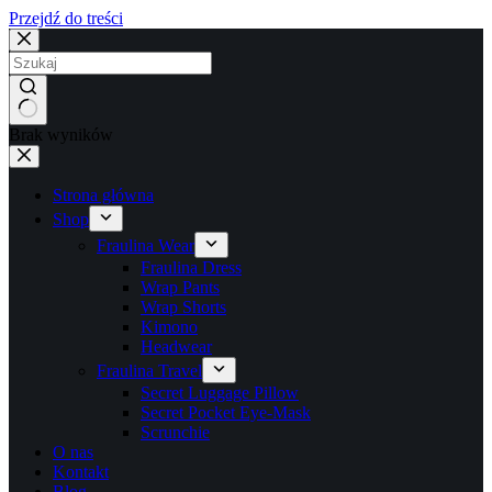
Przejdź do treści
Brak wyników
Strona główna
Shop
Fraulina Wear
Fraulina Dress
Wrap Pants
Wrap Shorts
Kimono
Headwear
Fraulina Travel
Secret Luggage Pillow
Secret Pocket Eye-Mask
Scrunchie
O nas
Kontakt
Blog