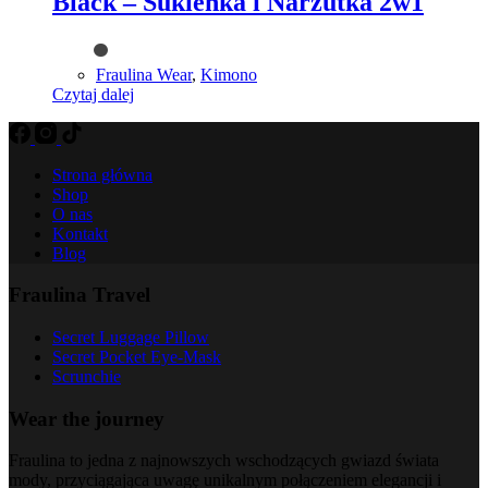
Black – Sukienka i Narzutka 2w1
Fraulina Wear
,
Kimono
Czytaj dalej
Strona główna
Shop
O nas
Kontakt
Blog
Fraulina Travel
Secret Luggage Pillow
Secret Pocket Eye-Mask
Scrunchie
Wear the journey
Fraulina to jedna z najnowszych wschodzących gwiazd świata
mody, przyciągająca uwagę unikalnym połączeniem elegancji i