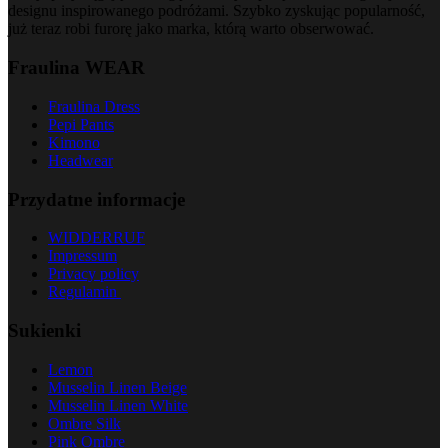
designu inspirowanego podróżami. Szybko zyskując popularność,
już teraz robi furorę jako marka, którą warto obserwować.
Fraulina WEAR
Fraulina Dress
Pepi Pants
Kimono
Headwear
Przydatne informacje
WIDDERRUF
Impressum
Privacy policy
Regulamin
Sukienki
Lemon
Musselin Linen Beige
Musselin Linen White
Ombre Silk
Pink Ombre