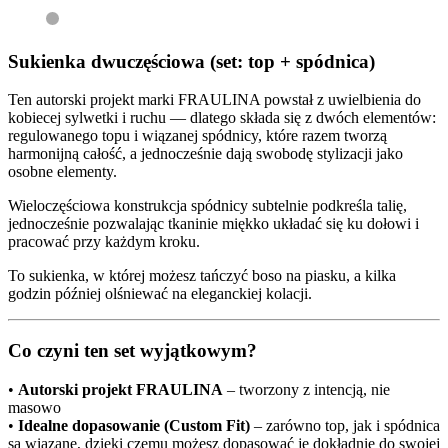
Sukienka dwuczęściowa (set: top + spódnica)
Ten autorski projekt marki FRAULINA powstał z uwielbienia do
kobiecej sylwetki i ruchu — dlatego składa się z dwóch elementów:
regulowanego topu i wiązanej spódnicy, które razem tworzą
harmonijną całość, a jednocześnie dają swobodę stylizacji jako
osobne elementy.
Wieloczęściowa konstrukcja spódnicy subtelnie podkreśla talię,
jednocześnie pozwalając tkaninie miękko układać się ku dołowi i
pracować przy każdym kroku.
To sukienka, w której możesz tańczyć boso na piasku, a kilka
godzin później olśniewać na eleganckiej kolacji.
Co czyni ten set wyjątkowym?
•
Autorski projekt FRAULINA
– tworzony z intencją, nie
masowo
•
Idealne dopasowanie (Custom Fit)
– zarówno top, jak i spódnica
są wiązane, dzięki czemu możesz dopasować je dokładnie do swojej