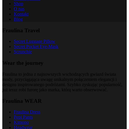
Shop
O nas
Kontakt
Blog
Fraulina Travel
Secret Luggage Pillow
Secret Pocket Eye-Mask
Scrunchie
Wear the journey
Fraulina to jedna z najnowszych wschodzących gwiazd świata
mody, przyciągająca uwagę unikalnym połączeniem elegancji i
designu inspirowanego podróżami. Szybko zyskując popularność,
już teraz robi furorę jako marka, którą warto obserwować.
Fraulina WEAR
Fraulina Dress
Pepi Pants
Kimono
Headwear