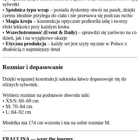
sylwetki
•
Spódnica typu wrap
– posiada dyskretny otwór na pasek, dzięki
czemu idealnie przylega do ciała i nie przesuwa się podczas ruchu
•
Magia kroju
– konstrukcja optycznie podkreśla talię i tworzy
efekt lekkości przy każdym kroku
•
Wszechstronność (Event & Daily)
– sprawdzi się zarówno na co
dzień, jak i na wyjątkowe okazje
•
Etyczna produkcja
– każdy set jest szyty ręcznie w Polsce z
dbałością o najmniejszy detal
Rozmiar i dopasowanie
Dzięki wiązanej konstrukcji sukienka łatwo dopasowuje się do
różnych sylwetek.
Wybierz rozmiar na podstawie obwodu talii:
• XS/S: 60–69 cm
• M: 70–84 cm
• L: 84–92 cm
Modelka ma 174 cm wzrostu i ma na sobie rozmiar M.
FRAULINA — wear the journey