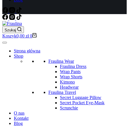
Szukaj
Koszyk
0,00
zł
0
Strona główna
Shop
Fraulina Wear
Fraulina Dress
Wrap Pants
Wrap Shorts
Kimono
Headwear
Fraulina Travel
Secret Luggage Pillow
Secret Pocket Eye-Mask
Scrunchie
O nas
Kontakt
Blog