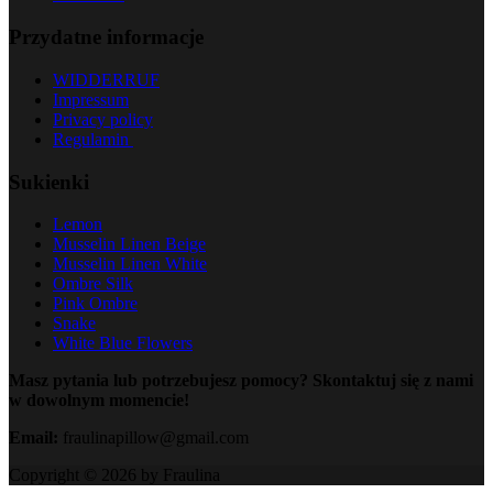
Przydatne informacje
WIDDERRUF
Impressum
Privacy policy
Regulamin
Sukienki
Lemon
Musselin Linen Beige
Musselin Linen White
Ombre Silk
Pink Ombre
Snake
White Blue Flowers
Masz pytania lub potrzebujesz pomocy? Skontaktuj się z nami
w dowolnym momencie!
Email:
fraulinapillow@gmail.com
Copyright © 2026 by Fraulina