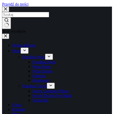
Przejdź do treści
Brak wyników
Strona główna
Shop
Fraulina Wear
Fraulina Dress
Wrap Pants
Wrap Shorts
Kimono
Headwear
Fraulina Travel
Secret Luggage Pillow
Secret Pocket Eye-Mask
Scrunchie
O nas
Kontakt
Blog