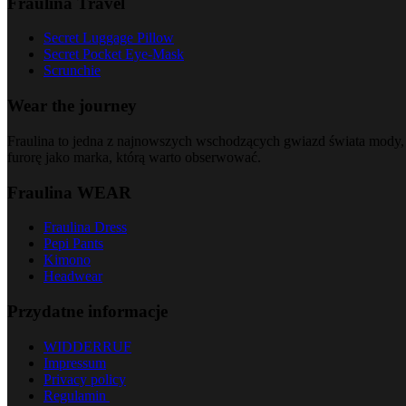
Fraulina Travel
Secret Luggage Pillow
Secret Pocket Eye-Mask
Scrunchie
Wear the journey
Fraulina to jedna z najnowszych wschodzących gwiazd świata mody, 
furorę jako marka, którą warto obserwować.
Fraulina WEAR
Fraulina Dress
Pepi Pants
Kimono
Headwear
Przydatne informacje
WIDDERRUF
Impressum
Privacy policy
Regulamin