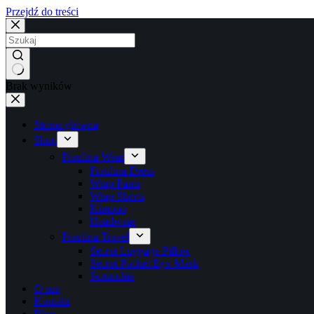
Przejdź do treści
Brak wyników
Strona główna
Shop
Fraulina Wear
Fraulina Dress
Wrap Pants
Wrap Shorts
Kimono
Headwear
Fraulina Travel
Secret Luggage Pillow
Secret Pocket Eye-Mask
Scrunchie
O nas
Kontakt
Blog