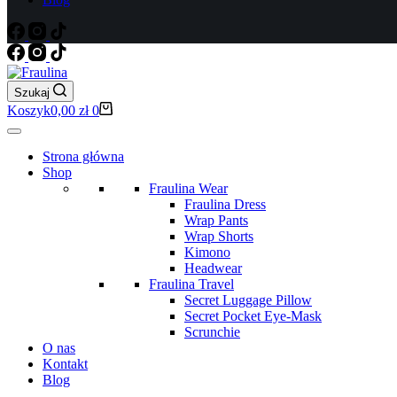
Szukaj
Koszyk
0,00
zł
0
Strona główna
Shop
Fraulina Wear
Fraulina Dress
Wrap Pants
Wrap Shorts
Kimono
Headwear
Fraulina Travel
Secret Luggage Pillow
Secret Pocket Eye-Mask
Scrunchie
O nas
Kontakt
Blog