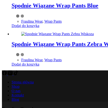
Spodnie Wiązane Wrap Pants Blue
Fraulina Wear
,
Wrap Pants
Dodaj do koszyka
Spodnie Wiązane Wrap Pants Zebra W
Fraulina Wear
,
Wrap Pants
Dodaj do koszyka
Strona główna
Shop
O nas
Kontakt
Blog