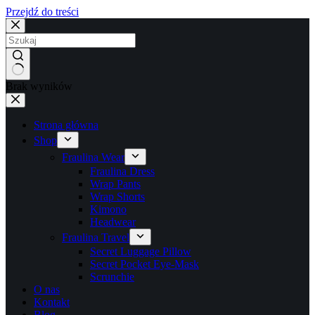
Przejdź do treści
Brak wyników
Strona główna
Shop
Fraulina Wear
Fraulina Dress
Wrap Pants
Wrap Shorts
Kimono
Headwear
Fraulina Travel
Secret Luggage Pillow
Secret Pocket Eye-Mask
Scrunchie
O nas
Kontakt
Blog