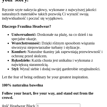
Ręcznie szyte nakrycia głowy, wykonane z najwyższej jakości
naturalnych materiałów takich pozwolą Ci wyrazić swoją
indywidualność i poczuć się wyjątkowo.
Dlaczego Fraulina Headwear?
Uniwersalność:
Doskonałe na plażę, na co dzień i na
specjalne okazje.
Wszechstronność:
Dzięki różnym sposobom wiązania
stworzysz niepowtarzalne turbany i stylizacje.
Komfort:
Naturalne tkaniny jak zapewniają przewiewność i
ochronę przed słońcem.
Rękodzieło:
Każda chusta jest unikalna i wykonana z
największą starannością.
Styl:
Wyraź siebie i dodaj swojej garderobie oryginalności.
Let the fear of being ordinary be your greatest inspiration.
100% naturalna bawełna
Follow your heart, live your way, and stand out from the
crowd.
ilość Headwear Black