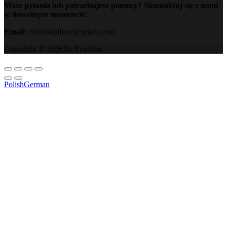
Masz pytania lub potrzebujesz pomocy? Skontaktuj się z nami
w dowolnym momencie!
Email:
fraulinapillow@gmail.com
Copyright © 2026 by Fraulina
Polish
German