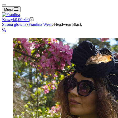
Menu
Koszyk
0,00
zł
0
Strona główna
Fraulina Wear
Headwear Black
🔍