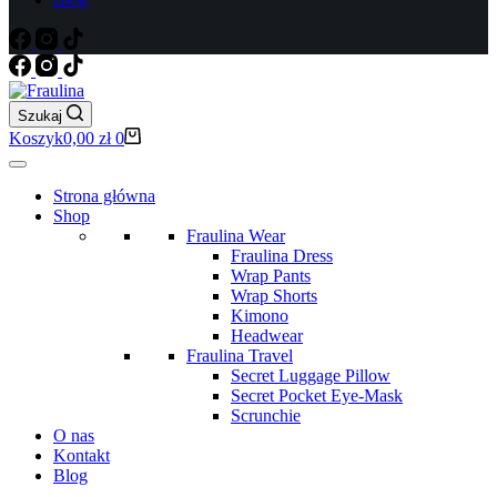
Szukaj
Koszyk
0,00
zł
0
Strona główna
Shop
Fraulina Wear
Fraulina Dress
Wrap Pants
Wrap Shorts
Kimono
Headwear
Fraulina Travel
Secret Luggage Pillow
Secret Pocket Eye-Mask
Scrunchie
O nas
Kontakt
Blog