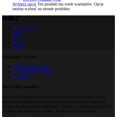
Wybierz opcje
Ten produkt ma wiele wariantów. Opcje
można wybrać na stronie produktu
Strona główna
Shop
O nas
Kontakt
Blog
Fraulina Travel
Secret Luggage Pillow
Secret Pocket Eye-Mask
Scrunchie
Wear the journey
Fraulina to jedna z najnowszych wschodzących gwiazd świata
mody, przyciągająca uwagę unikalnym połączeniem elegancji i
designu inspirowanego podróżami. Szybko zyskując popularność,
już teraz robi furorę jako marka, którą warto obserwować.