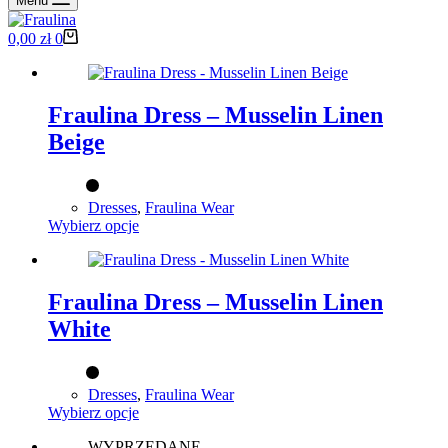
Menu
Koszyk
0,00
zł
0
Fraulina Dress – Musselin Linen
Beige
Dresses
,
Fraulina Wear
Ten
Wybierz opcje
produkt
ma
wiele
wariantów.
Fraulina Dress – Musselin Linen
Opcje
White
można
wybrać
na
stronie
Dresses
,
Fraulina Wear
produktu
Ten
Wybierz opcje
produkt
WYPRZEDANE
ma