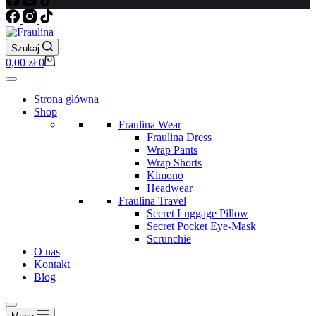
Szukaj
Koszyk
0,00
zł
0
Strona główna
Shop
Fraulina Wear
Fraulina Dress
Wrap Pants
Wrap Shorts
Kimono
Headwear
Fraulina Travel
Secret Luggage Pillow
Secret Pocket Eye-Mask
Scrunchie
O nas
Kontakt
Blog