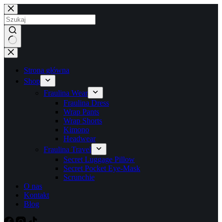
Przejdź
do
treści
Brak
wyników
Strona główna
Shop
Fraulina Wear
Fraulina Dress
Wrap Pants
Wrap Shorts
Kimono
Headwear
Fraulina Travel
Secret Luggage Pillow
Secret Pocket Eye-Mask
Scrunchie
O nas
Kontakt
Blog