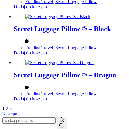
Fraulina Travel
,
Secret Luggage Pillow
na
Dodaj do koszyka
stronie
produktu
Secret Luggage Pillow ® – Black
Fraulina Travel
,
Secret Luggage Pillow
Dodaj do koszyka
Secret Luggage Pillow ® – Dragon
Fraulina Travel
,
Secret Luggage Pillow
Dodaj do koszyka
1
2
3
Następny
Szukaj: