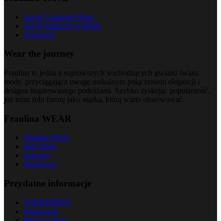
Secret Luggage Pillow
Secret Pocket Eye-Mask
Scrunchie
Wear the journey
Fraulina to jedna z najnowszych wschodzących gwiazd świata
mody, przyciągająca uwagę unikalnym połączeniem elegancji i
designu inspirowanego podróżami. Szybko zyskując popularność,
już teraz robi furorę jako marka, którą warto obserwować.
Fraulina WEAR
Fraulina Dress
Pepi Pants
Kimono
Headwear
Przydatne informacje
WIDDERRUF
Impressum
Privacy policy