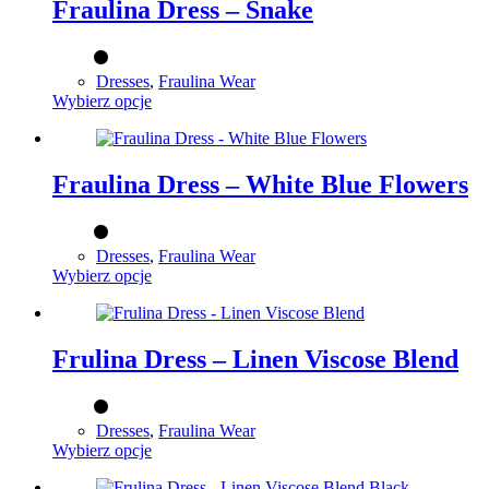
wariantów.
Fraulina Dress – Snake
Opcje
można
wybrać
Dresses
,
Fraulina Wear
na
Ten
Wybierz opcje
stronie
produkt
produktu
ma
wiele
wariantów.
Fraulina Dress – White Blue Flowers
Opcje
można
wybrać
Dresses
,
Fraulina Wear
na
Ten
Wybierz opcje
stronie
produkt
produktu
ma
wiele
wariantów.
Frulina Dress – Linen Viscose Blend
Opcje
można
wybrać
Dresses
,
Fraulina Wear
na
Ten
Wybierz opcje
stronie
produkt
produktu
ma