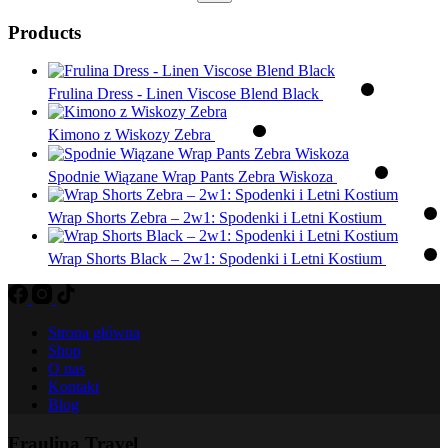
Products
Frulina Dress - Linen Viscose Blend Black
Kimono z Wiskozy Zebra
Spodnie Wiązane Wrap Pants Zebra Wiskoza
Wrap Shorts Zebra – 2w1: Spodenki i Letni Kostium
Wrap Shorts Black – 2w1: Spodenki i Letni Kostium
Strona główna
Shop
O nas
Kontakt
Blog
Fraulina Travel