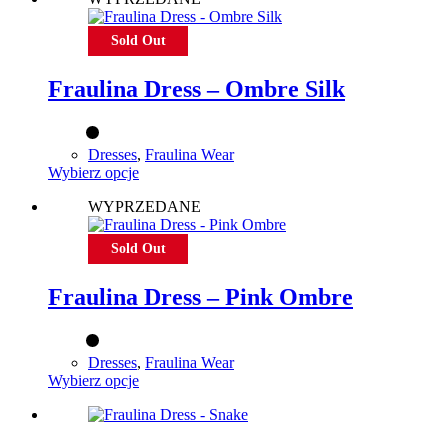
wiele
wariantów.
Sold Out
Opcje
można
Fraulina Dress – Ombre Silk
wybrać
na
stronie
produktu
Dresses
,
Fraulina Wear
Ten
Wybierz opcje
produkt
WYPRZEDANE
ma
wiele
wariantów.
Sold Out
Opcje
można
Fraulina Dress – Pink Ombre
wybrać
na
stronie
produktu
Dresses
,
Fraulina Wear
Ten
Wybierz opcje
produkt
ma
wiele