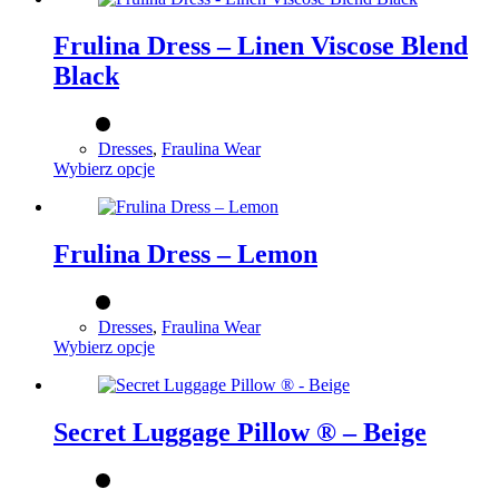
wiele
wariantów.
Frulina Dress – Linen Viscose Blend
Opcje
Black
można
wybrać
na
stronie
Dresses
,
Fraulina Wear
produktu
Ten
Wybierz opcje
produkt
ma
wiele
wariantów.
Frulina Dress – Lemon
Opcje
można
wybrać
Dresses
,
Fraulina Wear
na
Ten
Wybierz opcje
stronie
produkt
produktu
ma
wiele
wariantów.
Secret Luggage Pillow ® – Beige
Opcje
można
wybrać