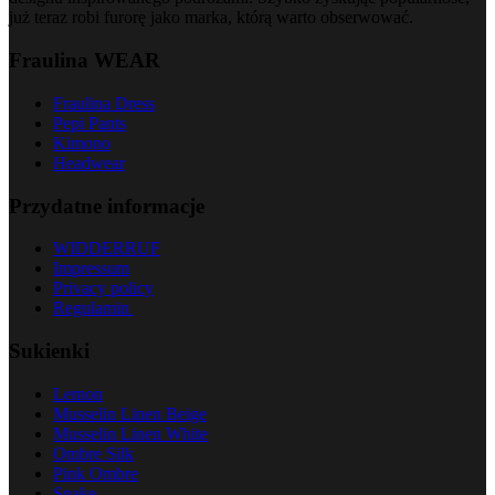
już teraz robi furorę jako marka, którą warto obserwować.
Fraulina WEAR
Fraulina Dress
Pepi Pants
Kimono
Headwear
Przydatne informacje
WIDDERRUF
Impressum
Privacy policy
Regulamin
Sukienki
Lemon
Musselin Linen Beige
Musselin Linen White
Ombre Silk
Pink Ombre
Snake