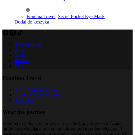
Fraulina Travel
,
Secret Pocket Eye-Mask
Dodaj do koszyka
Strona główna
Shop
O nas
Kontakt
Blog
Fraulina Travel
Secret Luggage Pillow
Secret Pocket Eye-Mask
Scrunchie
Wear the journey
Fraulina to jedna z najnowszych wschodzących gwiazd świata
mody, przyciągająca uwagę unikalnym połączeniem elegancji i
designu inspirowanego podróżami. Szybko zyskując popularność,