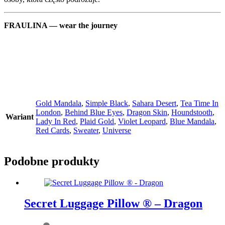
FRAULINA — wear the journey
Gold Mandala
,
Simple Black
,
Sahara Desert
,
Tea Time In
London
,
Behind Blue Eyes
,
Dragon Skin
,
Houndstooth
,
Wariant
Lady In Red
,
Plaid Gold
,
Violet Leopard
,
Blue Mandala
,
Red Cards
,
Sweater
,
Universe
Podobne produkty
Secret Luggage Pillow ® – Dragon