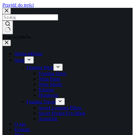
Przejdź do treści
Brak wyników
Strona główna
Shop
Fraulina Wear
Fraulina Dress
Wrap Pants
Wrap Shorts
Kimono
Headwear
Fraulina Travel
Secret Luggage Pillow
Secret Pocket Eye-Mask
Scrunchie
O nas
Kontakt
Blog