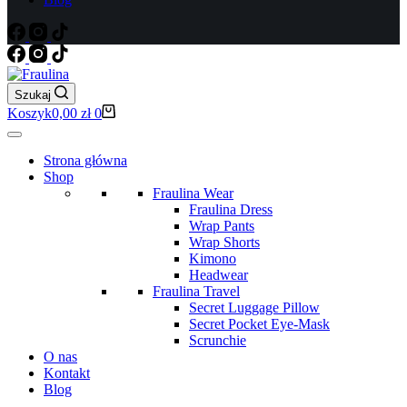
Szukaj
Koszyk
0,00
zł
0
Strona główna
Shop
Fraulina Wear
Fraulina Dress
Wrap Pants
Wrap Shorts
Kimono
Headwear
Fraulina Travel
Secret Luggage Pillow
Secret Pocket Eye-Mask
Scrunchie
O nas
Kontakt
Blog