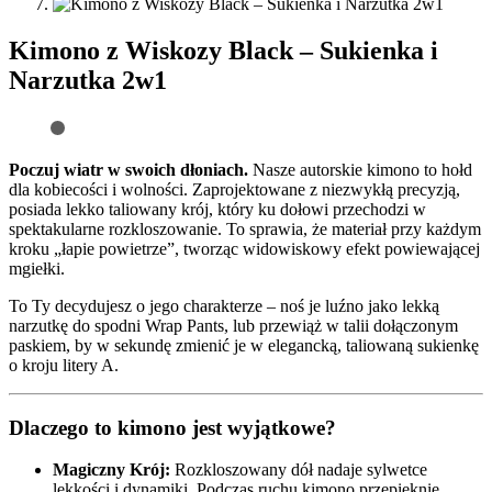
Kimono z Wiskozy Black – Sukienka i
Narzutka 2w1
Poczuj wiatr w swoich dłoniach.
Nasze autorskie kimono to hołd
dla kobiecości i wolności. Zaprojektowane z niezwykłą precyzją,
posiada lekko taliowany krój, który ku dołowi przechodzi w
spektakularne rozkloszowanie. To sprawia, że materiał przy każdym
kroku „łapie powietrze”, tworząc widowiskowy efekt powiewającej
mgiełki.
To Ty decydujesz o jego charakterze – noś je luźno jako lekką
narzutkę do spodni Wrap Pants, lub przewiąż w talii dołączonym
paskiem, by w sekundę zmienić je w elegancką, taliowaną sukienkę
o kroju litery A.
Dlaczego to kimono jest wyjątkowe?
Magiczny Krój:
Rozkloszowany dół nadaje sylwetce
lekkości i dynamiki. Podczas ruchu kimono przepięknie