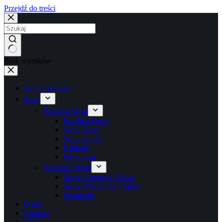
Przejdź do treści
Brak wyników
Strona główna
Shop
Fraulina Wear
Fraulina Dress
Wrap Pants
Wrap Shorts
Kimono
Headwear
Fraulina Travel
Secret Luggage Pillow
Secret Pocket Eye-Mask
Scrunchie
O nas
Kontakt
Blog