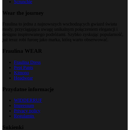
Scrunchie
Wear the journey
Fraulina to jedna z najnowszych wschodzących gwiazd świata
mody, przyciągająca uwagę unikalnym połączeniem elegancji i
designu inspirowanego podróżami. Szybko zyskując popularność,
już teraz robi furorę jako marka, którą warto obserwować.
Fraulina WEAR
Fraulina Dress
Pepi Pants
Kimono
Headwear
Przydatne informacje
WIDDERRUF
Impressum
Privacy policy
Regulamin
Sukienki