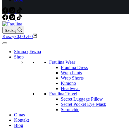
Szukaj
Koszyk
0,00
zł
0
Strona główna
Shop
Fraulina Wear
Fraulina Dress
Wrap Pants
Wrap Shorts
Kimono
Headwear
Fraulina Travel
Secret Luggage Pillow
Secret Pocket Eye-Mask
Scrunchie
O nas
Kontakt
Blog