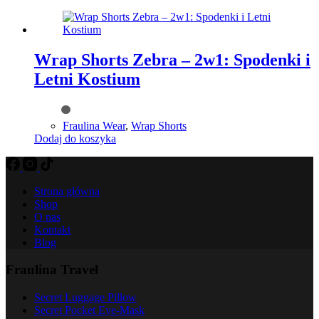
Wrap Shorts Zebra – 2w1: Spodenki i
Letni Kostium
Fraulina Wear
,
Wrap Shorts
Dodaj do koszyka
Strona główna
Shop
O nas
Kontakt
Blog
Fraulina Travel
Secret Luggage Pillow
Secret Pocket Eye-Mask