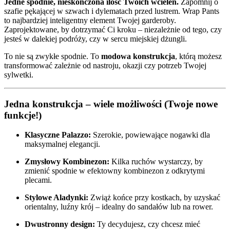
Jedne spodnie, nieskończona ilość Twoich wcieleń.
Zapomnij o
szafie pękającej w szwach i dylematach przed lustrem. Wrap Pants
to najbardziej inteligentny element Twojej garderoby.
Zaprojektowane, by dotrzymać Ci kroku – niezależnie od tego, czy
jesteś w dalekiej podróży, czy w sercu miejskiej dżungli.
To nie są zwykłe spodnie. To
modowa konstrukcja
, którą możesz
transformować zależnie od nastroju, okazji czy potrzeb Twojej
sylwetki.
Jedna konstrukcja – wiele możliwości (Twoje nowe
funkcje!)
Klasyczne Palazzo:
Szerokie, powiewające nogawki dla
maksymalnej elegancji.
Zmysłowy Kombinezon:
Kilka ruchów wystarczy, by
zmienić spodnie w efektowny kombinezon z odkrytymi
plecami.
Stylowe Aladynki:
Zwiąż końce przy kostkach, by uzyskać
orientalny, luźny krój – idealny do sandałów lub na rower.
Dwustronny design:
Ty decydujesz, czy chcesz mieć