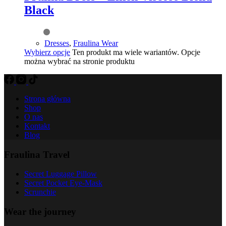
Black
Dresses
,
Fraulina Wear
Wybierz opcje
Ten produkt ma wiele wariantów. Opcje
można wybrać na stronie produktu
Strona główna
Shop
O nas
Kontakt
Blog
Fraulina Travel
Secret Luggage Pillow
Secret Pocket Eye-Mask
Scrunchie
Wear the journey