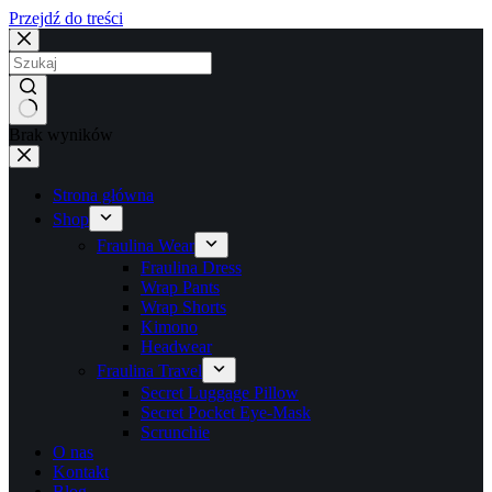
Przejdź do treści
Brak wyników
Strona główna
Shop
Fraulina Wear
Fraulina Dress
Wrap Pants
Wrap Shorts
Kimono
Headwear
Fraulina Travel
Secret Luggage Pillow
Secret Pocket Eye-Mask
Scrunchie
O nas
Kontakt
Blog