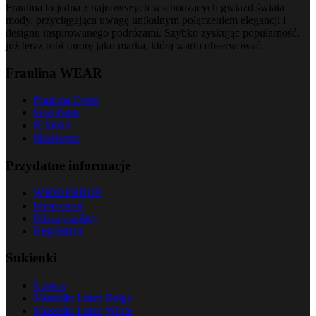
Fraulina to jedna z najnowszych wschodzących gwiazd świata
mody, przyciągająca uwagę unikalnym połączeniem elegancji i
designu inspirowanego podróżami. Szybko zyskując popularność,
już teraz robi furorę jako marka, którą warto obserwować.
Fraulina WEAR
Fraulina Dress
Pepi Pants
Kimono
Headwear
Przydatne informacje
WIDDERRUF
Impressum
Privacy policy
Regulamin
Sukienki
Lemon
Musselin Linen Beige
Musselin Linen White