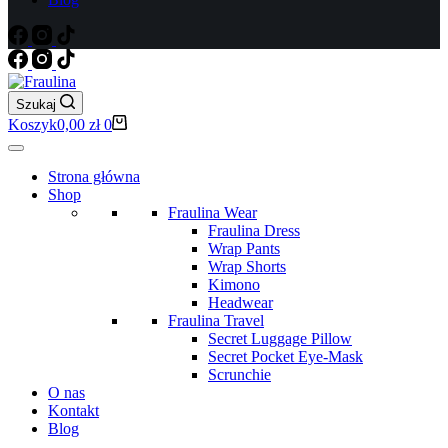
Szukaj
Koszyk
0,00
zł
0
Strona główna
Shop
Fraulina Wear
Fraulina Dress
Wrap Pants
Wrap Shorts
Kimono
Headwear
Fraulina Travel
Secret Luggage Pillow
Secret Pocket Eye-Mask
Scrunchie
O nas
Kontakt
Blog