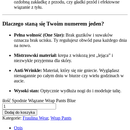
ozdobną zakładkę z przodu, czy gładki przód i efektowne
wiązanie z tyłu.
Dlaczego staną się Twoim numerem jeden?
Pełna wolność (One Size):
Brak guzików i suwaków
oznacza brak ucisku. Ty regulujesz obwód pasa każdego dnia
na nowo.
Mistrzowski materiał:
krepa z wiskozą jest „lejąca” i
niezwykle przyjemna dla skóry.
Anti-Wrinkle:
Materiał, który się nie gniecie. Wyglądasz
nienagannie po całym dniu w biurze czy wielu godzinach w
aucie.
Wysoki stan:
Optycznie wydłuża nogi do i modeluje talię.
ilość Spodnie Wiązane Wrap Pants Blue
Dodaj do koszyka
Kategorie:
Fraulina Wear
,
Wrap Pants
Opis