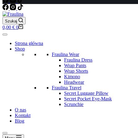
Szukaj
Koszyk
0,00
€
0
Strona główna
Shop
Fraulina Wear
Fraulina Dress
Wrap Pants
Wrap Shorts
Kimono
Headwear
Fraulina Travel
Secret Luggage Pillow
Secret Pocket Eye-Mask
Scrunchie
O nas
Kontakt
Blog