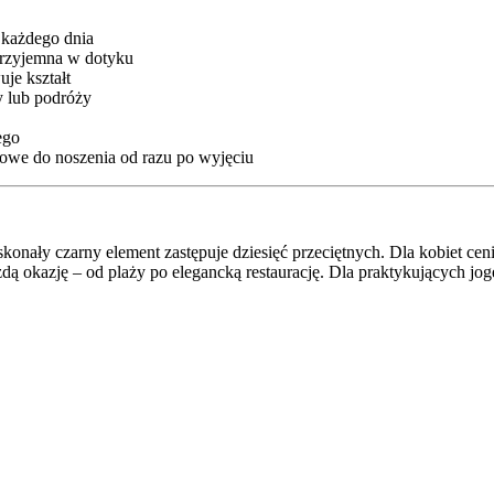
każdego dnia
przyjemna w dotyku
uje kształt
y lub podróży
ego
owe do noszenia od razu po wyjęciu
skonały czarny element zastępuje dziesięć przeciętnych. Dla kobiet ce
 okazję – od plaży po elegancką restaurację. Dla praktykujących jogę 