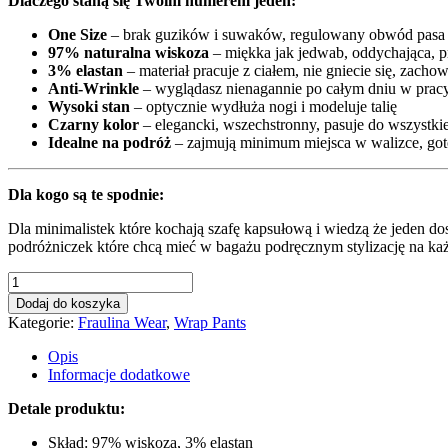
Dlaczego staną się Twoim numerem jeden:
One Size
– brak guzików i suwaków, regulowany obwód pasa 
97% naturalna wiskoza
– miękka jak jedwab, oddychająca, 
3% elastan
– materiał pracuje z ciałem, nie gniecie się, zachow
Anti-Wrinkle
– wyglądasz nienagannie po całym dniu w prac
Wysoki stan
– optycznie wydłuża nogi i modeluje talię
Czarny kolor
– elegancki, wszechstronny, pasuje do wszystki
Idealne na podróż
– zajmują minimum miejsca w walizce, got
Dla kogo są te spodnie:
Dla minimalistek które kochają szafę kapsułową i wiedzą że jeden do
podróżniczek które chcą mieć w bagażu podręcznym stylizację na każdą
ilość
Spodnie
Dodaj do koszyka
Wiązane
Kategorie:
Fraulina Wear
,
Wrap Pants
Wrap
Pants
Opis
Black
Informacje dodatkowe
Wiskoza
Detale produktu:
Skład: 97% wiskoza, 3% elastan