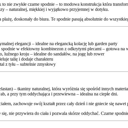
to nie zwykłe czarne spodnie – to modowa konstrukcja która transformu
zy – naturalnej, miękkiej i wyjątkowo przyjemnej w dotyku.
 plażę, doskonały do biura. Te spodnie pasują absolutnie do wszystkie
alnej elegancji – idealne na elegancką kolację lub garden party
ć spodnie w efektowny kombinezon z odkrytymi plecami – gotowa na 
, luźnego kroju – idealne do sandałów, na jogę lub rower
uje talię i dodaje charakteru
al z tyłu – subtelnie zmysłowy
stan) – tkaniny naturalnej, która wyróżnia się spośród innych mater
b, a przy tym oddychająca i przewiewna – idealna na ciepłe dni.
ciałem, zachowuje swój kształt przez cały dzień i nie gniecie się nawe
 się, nie przywiera do ciała i pozwala skórze oddychać. Czarne spodnie