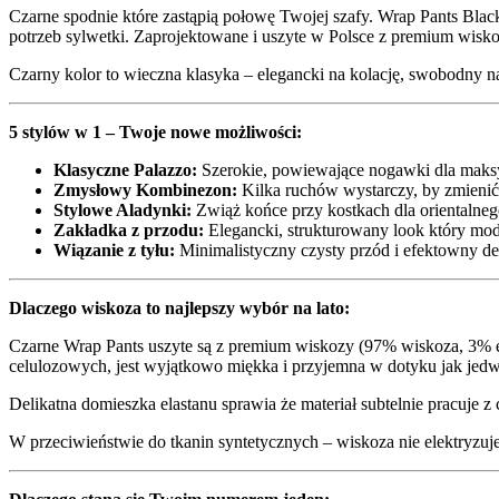
Czarne spodnie które zastąpią połowę Twojej szafy. Wrap Pants Black 
potrzeb sylwetki. Zaprojektowane i uszyte w Polsce z premium wisko
Czarny kolor to wieczna klasyka – elegancki na kolację, swobodny na
5 stylów w 1 – Twoje nowe możliwości:
Klasyczne Palazzo:
Szerokie, powiewające nogawki dla maksym
Zmysłowy Kombinezon:
Kilka ruchów wystarczy, by zmieni
Stylowe Aladynki:
Zwiąż końce przy kostkach dla orientalnego
Zakładka z przodu:
Elegancki, strukturowany look który model
Wiązanie z tyłu:
Minimalistyczny czysty przód i efektowny det
Dlaczego wiskoza to najlepszy wybór na lato:
Czarne Wrap Pants uszyte są z premium wiskozy (97% wiskoza, 3% ela
celulozowych, jest wyjątkowo miękka i przyjemna w dotyku jak jedwa
Delikatna domieszka elastanu sprawia że materiał subtelnie pracuje z 
W przeciwieństwie do tkanin syntetycznych – wiskoza nie elektryzuje