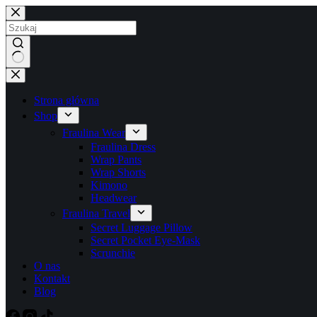
Przejdź
do
treści
Brak
wyników
Strona główna
Shop
Fraulina Wear
Fraulina Dress
Wrap Pants
Wrap Shorts
Kimono
Headwear
Fraulina Travel
Secret Luggage Pillow
Secret Pocket Eye-Mask
Scrunchie
O nas
Kontakt
Blog