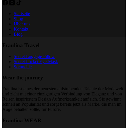
Startseite
Shop
Über uns
Kontakt
Blog
Fraulina Travel
Secret Luggage Pillow
Secret Pocket Eye-Mask
Scrunchie
Wear the journey
Fraulina ist eines der neuesten aufstrebenden Talente der Modewelt
und zieht mit einer einzigartigen Verbindung von Eleganz und von
Reisen inspiriertem Design Aufmerksamkeit auf sich. Sie gewinnt
schnell an Popularität und sorgt bereits jetzt als Marke, die man im
Auge behalten sollte, für Furore.
Fraulina WEAR