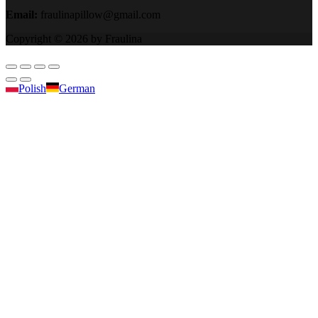
Email:
fraulinapillow@gmail.com
Copyright © 2026 by Fraulina
Polish
German