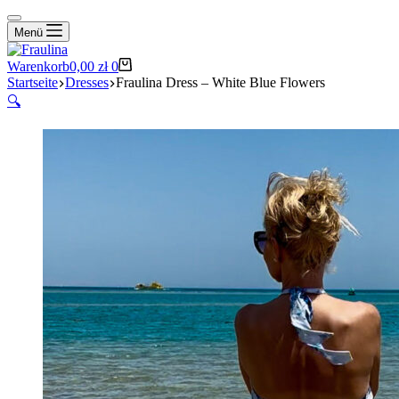
Menü
Warenkorb
0,00
zł
0
Startseite
Dresses
Fraulina Dress – White Blue Flowers
🔍