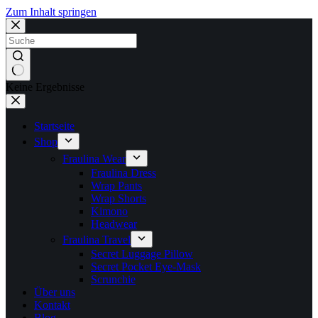
Zum Inhalt springen
Keine Ergebnisse
Startseite
Shop
Fraulina Wear
Fraulina Dress
Wrap Pants
Wrap Shorts
Kimono
Headwear
Fraulina Travel
Secret Luggage Pillow
Secret Pocket Eye-Mask
Scrunchie
Über uns
Kontakt
Blog