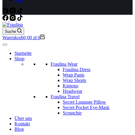
Suche
Warenkorb
0,00
zł
0
Startseite
Shop
Fraulina Wear
Fraulina Dress
Wrap Pants
Wrap Shorts
Kimono
Headwear
Fraulina Travel
Secret Luggage Pillow
Secret Pocket Eye-Mask
Scrunchie
Über uns
Kontakt
Blog