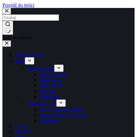
Przejdź do treści
Brak wyników
Strona główna
Shop
Fraulina Wear
Fraulina Dress
Wrap Pants
Wrap Shorts
Kimono
Headwear
Fraulina Travel
Secret Luggage Pillow
Secret Pocket Eye-Mask
Scrunchie
O nas
Kontakt
Blog