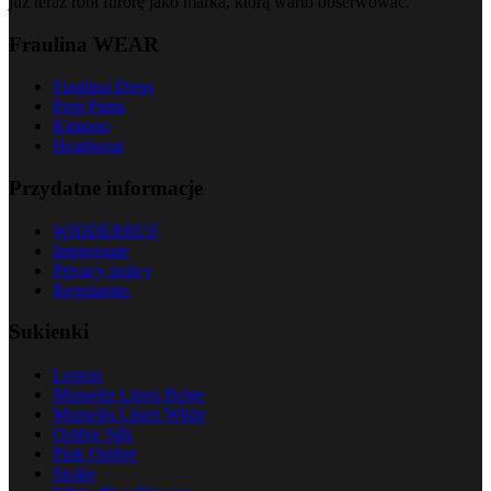
już teraz robi furorę jako marka, którą warto obserwować.
Fraulina WEAR
Fraulina Dress
Pepi Pants
Kimono
Headwear
Przydatne informacje
WIDDERRUF
Impressum
Privacy policy
Regulamin
Sukienki
Lemon
Musselin Linen Beige
Musselin Linen White
Ombre Silk
Pink Ombre
Snake