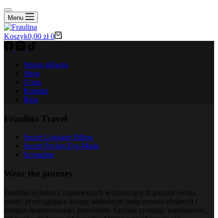
Menu
Koszyk
0,00
zł
0
Strona główna
Shop
O nas
Kontakt
Blog
Fraulina Travel
Secret Luggage Pillow
Secret Pocket Eye-Mask
Scrunchie
Wear the journey
Fraulina to jedna z najnowszych wschodzących gwiazd świata
mody, przyciągająca uwagę unikalnym połączeniem elegancji i
designu inspirowanego podróżami. Szybko zyskując popularność,