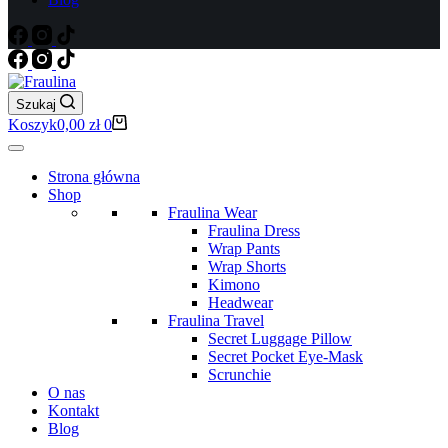
Szukaj
Koszyk
0,00
zł
0
Strona główna
Shop
Fraulina Wear
Fraulina Dress
Wrap Pants
Wrap Shorts
Kimono
Headwear
Fraulina Travel
Secret Luggage Pillow
Secret Pocket Eye-Mask
Scrunchie
O nas
Kontakt
Blog