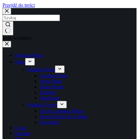
Przejdź do treści
Brak wyników
Strona główna
Shop
Fraulina Wear
Fraulina Dress
Wrap Pants
Wrap Shorts
Kimono
Headwear
Fraulina Travel
Secret Luggage Pillow
Secret Pocket Eye-Mask
Scrunchie
O nas
Kontakt
Blog