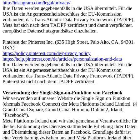
http://instagram.com/legal/privacy/
Ihre Daten werden gegebenenfalls in die USA übermittelt. Für die
USA ist ein Angemessenheitsbeschluss der EU-Kommission
vorhanden, das Trans-Atlantic Data Privacy Framework (TADPF).
Meta hat sich nach dem TADPF zertifiziert und damit verpflichtet,
europäische Datenschutzgrundsätze einzuhalten.
Pinterest der Pinterest Inc. (635 High Street, Palo Alto, CA, 94301,
USA):
https://policy.pinterest.com/de/privacy-policy
https://help.pinterest.com/de/articles/personalization-and-data
Ihre Daten werden gegebenenfalls in die USA übermittelt. Für die
USA ist ein Angemessenheitsbeschluss der EU-Kommission
vorhanden, das Trans-Atlantic Data Privacy Framework (TADPF).
Pinterest ist nicht nach dem TADPF zertifiziert.
Verwendung der Single-Sign-on-Funktion von Facebook
Wir verwenden auf unserer Website die Single-Sign-on-Funktion
(ehemals Facebook Connect) der Meta Platforms Ireland Limited (4
Grand Canal Square, Grand Canal Harbour, Dublin 2, Irland;
“Facebook”).
Meta Plattforms Ireland und wir sind gemeinsam Verantwortliche für
die bei Einbindung des Dienstes stattfindende Erhebung Ihrer Daten
und Übermittlung dieser Daten an Facebook. Grundlage dafür ist
eine Vereinbarung zwischen uns und Meta Platforms Ireland über