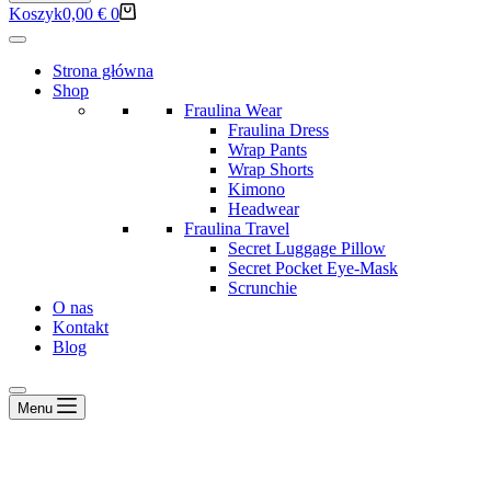
Koszyk
0,00
€
0
Strona główna
Shop
Fraulina Wear
Fraulina Dress
Wrap Pants
Wrap Shorts
Kimono
Headwear
Fraulina Travel
Secret Luggage Pillow
Secret Pocket Eye-Mask
Scrunchie
O nas
Kontakt
Blog
Menu