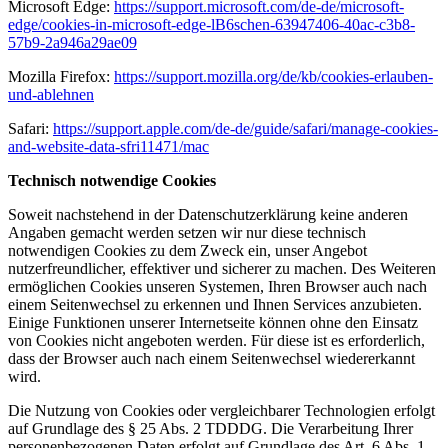
Microsoft Edge:
https://support.microsoft.com/de-de/microsoft-
edge/cookies-in-microsoft-edge-lB6schen-63947406-40ac-c3b8-
57b9-2a946a29ae09
Mozilla Firefox:
https://support.mozilla.org/de/kb/cookies-erlauben-
und-ablehnen
Safari:
https://support.apple.com/de-de/guide/safari/manage-cookies-
and-website-data-sfri11471/mac
Technisch notwendige Cookies
Soweit nachstehend in der Datenschutzerklärung keine anderen
Angaben gemacht werden setzen wir nur diese technisch
notwendigen Cookies zu dem Zweck ein, unser Angebot
nutzerfreundlicher, effektiver und sicherer zu machen. Des Weiteren
ermöglichen Cookies unseren Systemen, Ihren Browser auch nach
einem Seitenwechsel zu erkennen und Ihnen Services anzubieten.
Einige Funktionen unserer Internetseite können ohne den Einsatz
von Cookies nicht angeboten werden. Für diese ist es erforderlich,
dass der Browser auch nach einem Seitenwechsel wiedererkannt
wird.
Die Nutzung von Cookies oder vergleichbarer Technologien erfolgt
auf Grundlage des § 25 Abs. 2 TDDDG. Die Verarbeitung Ihrer
personenbezogenen Daten erfolgt auf Grundlage des Art. 6 Abs. 1