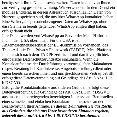
bereitgestellt Ihren Namen sowie weitere Daten in dem von Ihnen
zur Verfügung gestellten Umfang. Wir verwenden für den Dienst ein
mobiles Endgerät, in dessen Adressbuch ausschließlich Daten von
Nutzern gespeichert sind, die uns über WhatsApp kontaktiert haben.
Eine Weitergabe personenbezogener Daten an WhatsApp, ohne
dass Sie hierin bereits gegenüber WhatsApp eingewilligt haben,
erfolgt damit nicht.
Ihre Daten werden von WhatsApp an Server der Meta Platforms
Inc. in den USA übermittelt. Für die USA ist ein
Angemessenheitsbeschluss der EU-Kommission vorhanden, das
Trans-Atlantic Data Privacy Framework (TADPF). Meta Platforms
Inc. hat sich nach dem TADPF zertifiziert und damit verpflichtet,
europäische Datenschutzgrundsätze einzuhalten. Wenn die
Kontaktaufnahme der Durchführung vorvertraglichen Maßnahmen
(bspw. Beratung bei Kaufinteresse, Angebotserstellung) dient oder
einen bereits zwischen Ihnen und uns geschlossenen Vertrag betrifft,
erfolgt diese Datenverarbeitung auf Grundlage des Art. 6 Abs. 1 lit.
b DSGVO.
Erfolgt die Kontaktaufnahme aus anderen Gründen, erfolgt diese
Datenverarbeitung auf Grundlage des Art. 6 Abs. 1 lit. f DSGVO
aus unserem überwiegenden berechtigten Interesse am Bereitstellen
einer schnellen und einfachen Kontaktaufnahme sowie an der
Beantwortung Ihrer Anfrage.
In diesem Fall haben Sie das Recht,
aus Gründen, die sich aus Ihrer besonderen Situation ergeben,
jederzeit dieser auf Art. 6 Abs. 1 lit. f DSGVO beruhenden