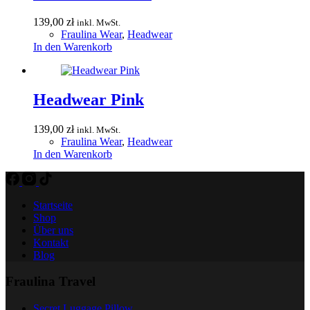
139,00
zł
inkl. MwSt.
Fraulina Wear
,
Headwear
In den Warenkorb
Headwear Pink
139,00
zł
inkl. MwSt.
Fraulina Wear
,
Headwear
In den Warenkorb
Startseite
Shop
Über uns
Kontakt
Blog
Fraulina Travel
Secret Luggage Pillow