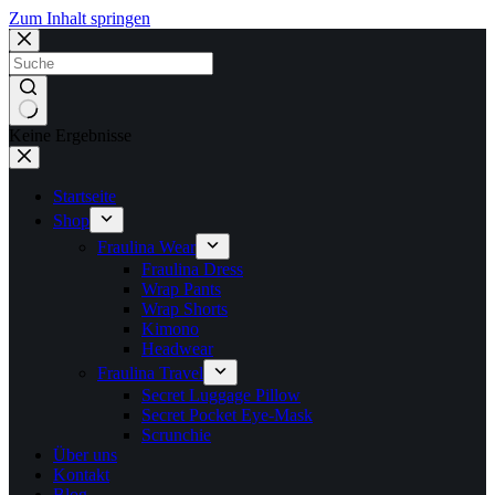
Zum Inhalt springen
Keine Ergebnisse
Startseite
Shop
Fraulina Wear
Fraulina Dress
Wrap Pants
Wrap Shorts
Kimono
Headwear
Fraulina Travel
Secret Luggage Pillow
Secret Pocket Eye-Mask
Scrunchie
Über uns
Kontakt
Blog