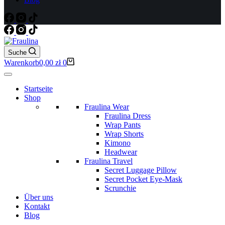
Suche
Warenkorb
0,00
zł
0
Startseite
Shop
Fraulina Wear
Fraulina Dress
Wrap Pants
Wrap Shorts
Kimono
Headwear
Fraulina Travel
Secret Luggage Pillow
Secret Pocket Eye-Mask
Scrunchie
Über uns
Kontakt
Blog