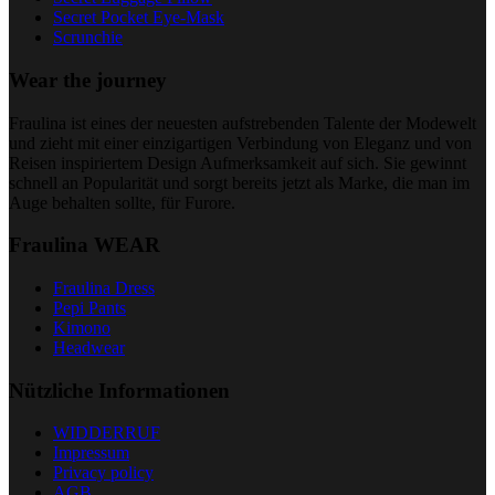
Secret Pocket Eye-Mask
Scrunchie
Wear the journey
Fraulina ist eines der neuesten aufstrebenden Talente der Modewelt
und zieht mit einer einzigartigen Verbindung von Eleganz und von
Reisen inspiriertem Design Aufmerksamkeit auf sich. Sie gewinnt
schnell an Popularität und sorgt bereits jetzt als Marke, die man im
Auge behalten sollte, für Furore.
Fraulina WEAR
Fraulina Dress
Pepi Pants
Kimono
Headwear
Nützliche Informationen
WIDDERRUF
Impressum
Privacy policy
AGB